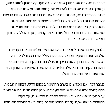
לחברות סטארט אפ. כמובן שחברה יציבה מעניקה בטחון לטווח רחוק,
ומאידך בסטרט אפ תוכלו להרגיש משעותיים יותר ומאותגרים יותר.
לרוב, בהכללה גסה, חברות סטארט אפ יעבדו יותר בטכנולוגיות חדשות
לעומת חברות גדולות שימשיכו לפתח בשפות מסורתיות. הסתייגות
חשובה כאן היא שגם בחברות הגדולות יש מחלקות פיתוח וחדשנות
שמאתגרות ועובדות בטכנולוגיות הכי מתקדמות, אך בהכללה היתרון
נמצא בידי הסטרט-אפים.
בגדול, חשבו מעבר לתפקיד הבא: חשבו על השנים הבאות בקריירה
שלכם. האם התפקיד המוצע לכם כעת סולל את דרככם למטרה או
מכשיל אתכם בדרך לשם? היכן תרצו לעבוד בתפקיד העתידי הבא?
האם התפקיד הזה הוא שלב ביניים טוב או משהו שייחשב כחסרון בעת
שתתמודדו על התפקיד הבא?
מעבר לכך, אנו ממליצים בטרם החתימה במקום חדש, לבחון היטב את
התאמתכם אליו מבחינת שיטות העבודה ואופן ההתנהלות. לחשוב היטב
על הכימיה שנוצרה או לא נוצרה בתהליכי הראיונות, על בעלי
התפקידים שפגשתם עד כה והתרשמותכם מהם. כיצד החברה התנהלה