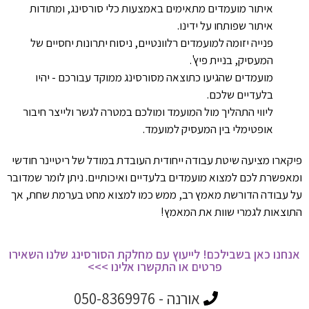
איתור מועמדים מתאימים באמצעות כלי סורסינג, ומתודות
איתור שפותחו על ידינו.
פנייה יזומה למועמדים רלוונטיים, ניסוח יתרונות יחסיים של
המעסיק, בניית פיץ'.
מועמדים שהגיעו כתוצאה מסורסינג ממוקד עבורכם - יהיו
בלעדיים שלכם.
ליווי התהליך מול המועמד ומולכם במטרה לגשר ולייצר חיבור
אופטימלי בין המעסיק למועמד.
פיקארו מציעה שיטת עבודה ייחודית העובדת במודל של ריטיינר חודשי
ומאפשרת לכם למצוא מועמדים בלעדיים ואיכותיים. ניתן לומר שמדובר
על עבודה הדורשת מאמץ רב, ממש כמו למצוא מחט בערמת שחת, אך
התוצאות לגמרי שוות את המאמץ!
אנחנו כאן בשבילכם! לייעוץ עם מחלקת הסורסינג שלנו השאירו
פרטים או התקשרו אלינו >>>
אורנה - 050-8369976